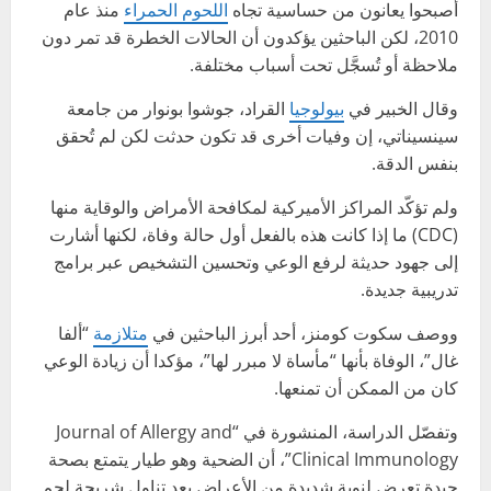
أصبحوا يعانون من حساسية تجاه
اللحوم الحمراء
منذ عام
2010، لكن الباحثين يؤكدون أن الحالات الخطرة قد تمر دون
ملاحظة أو تُسجَّل تحت أسباب مختلفة.
وقال الخبير في
بيولوجيا
القراد، جوشوا بونوار من جامعة
سينسيناتي، إن وفيات أخرى قد تكون حدثت لكن لم تُحقق
بنفس الدقة.
ولم تؤكّد المراكز الأميركية لمكافحة الأمراض والوقاية منها
(CDC) ما إذا كانت هذه بالفعل أول حالة وفاة، لكنها أشارت
إلى جهود حديثة لرفع الوعي وتحسين التشخيص عبر برامج
تدريبية جديدة.
ووصف سكوت كومنز، أحد أبرز الباحثين في
متلازمة
“ألفا
غال”، الوفاة بأنها “مأساة لا مبرر لها”، مؤكدا أن زيادة الوعي
كان من الممكن أن تمنعها.
وتفصّل الدراسة، المنشورة في “Journal of Allergy and
Clinical Immunology”، أن الضحية وهو طيار يتمتع بصحة
جيدة تعرض لنوبة شديدة من الأعراض بعد تناول شريحة لحم