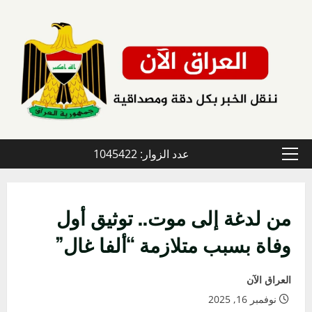
خطي
لى
لمحتوى
عدد الزوار: 1045422
القائمة
الأولية
من لدغة إلى موت.. توثيق أول
وفاة بسبب متلازمة “ألفا غال”
العراق الآن
نوفمبر 16, 2025