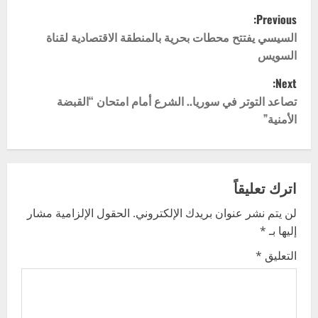
P
Previous:
o
السيسي يفتتح محطات بحرية بالمنطقة الاقتصادية لقناة
السويس
s
Next:
t
تصاعد التوتر في سوريا.. الشرع أمام امتحان “القبضة
الأمنية”
n
a
v
اترك تعليقاً
لن يتم نشر عنوان بريدك الإلكتروني.
الحقول الإلزامية مشار
i
إليها بـ
*
g
التعليق
*
a
t