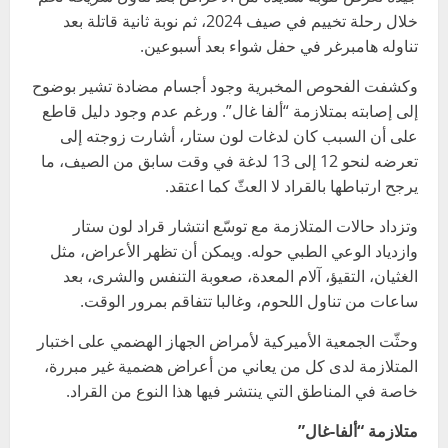
خلال رحلة تخييم في صيف 2024، ثم نوبة ثانية قاتلة بعد
تناوله هامبرغر في حفل شواء بعد أسبوعين.
وكشفت الفحوص المخبرية وجود أجسام مضادة تشير بوضوح
إلى إصابته بمتلازمة “ألفا غال”. ورغم عدم وجود دليل قاطع
على أن السبب كان لدغات لون ستار، أشارت زوجته إلى
تعرضه لنحو 12 إلى 13 لدغة في وقت سابق من الصيف، ما
يرجح ارتباطها بالقراد لا العثّ كما اعتقد.
وتزداد حالات المتلازمة مع توسّع انتشار قراد لون ستار
وازدياد الوعي الطبي حوله. ويمكن أن تظهر الأعراض، مثل
الغثيان، التقيؤ، آلام المعدة، صعوبة التنفس والشرى، بعد
ساعات من تناول اللحوم، وغالبا تتفاقم بمرور الوقت.
وحثّت الجمعية الأميركية لأمراض الجهاز الهضمي على اختبار
المتلازمة لدى كل من يعاني من أعراض هضمية غير مبررة،
خاصة في المناطق التي ينتشر فيها هذا النوع من القراد.
متلازمة “ألفا-غال”