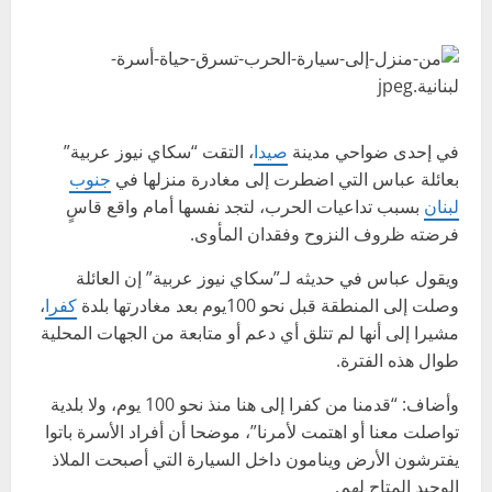
في إحدى ضواحي مدينة
صيدا
، التقت “سكاي نيوز عربية”
بعائلة عباس التي اضطرت إلى مغادرة منزلها في
جنوب
لبنان
بسبب تداعيات الحرب، لتجد نفسها أمام واقع قاسٍ
فرضته ظروف النزوح وفقدان المأوى.
ويقول عباس في حديثه لـ”سكاي نيوز عربية” إن العائلة
وصلت إلى المنطقة قبل نحو 100يوم بعد مغادرتها بلدة
كفرا
،
مشيرا إلى أنها لم تتلق أي دعم أو متابعة من الجهات المحلية
طوال هذه الفترة.
وأضاف: “قدمنا من كفرا إلى هنا منذ نحو 100 يوم، ولا بلدية
تواصلت معنا أو اهتمت لأمرنا”، موضحا أن أفراد الأسرة باتوا
يفترشون الأرض وينامون داخل السيارة التي أصبحت الملاذ
الوحيد المتاح لهم.