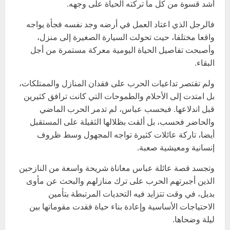
أشد قسوة من كل ما تركته الحياة على وجهه.
فالرجل الذي اعتاد العمل في أرضه وجد نفسه فجأة يواجه
واقعا مختلفا، حيث تحولت السيارة الصغيرة إلى منزل،
وأصبحت تفاصيل الحياة اليومية معركة مستمرة من أجل
البقاء.
ولم تقتصر تداعيات الحرب على فقدان المنازل والممتلكات،
بل امتدت إلى الأحلام والطموحات التي كانت ترافق كثيرين
قبل اندلاعها. فبحسب عباس، لم تدمر الحرب الماضي
والحاضر فحسب، بل ألقت بظلالها الثقيلة على المستقبل
أيضا، تاركة عائلات كثيرة تواجه المجهول وسط ظروف
إنسانية ومعيشية صعبة.
وتجسد قصة عائلة عباس معاناة شريحة واسعة من النازحين
الذين أجبرتهم الحرب على ترك منازلهم والبحث عن مأوى
بديل، في وقت تتزايد فيه التحديات المرتبطة بتأمين
الاحتياجات الأساسية وإعادة بناء حياة فقدت مقوماتها بين
ليلة وضحاها.