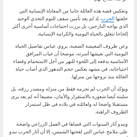
وتعكس قصة هذه العائلة جانبا من المعاناة الإنسانية التي
خلفتها
الحرب
، إذ لم يعد تأمين سقف للنوم التحدي الوحيد
الذي يواجه النازحين، بل برزت احتياجات أساسية أخرى أكثر
إلحاحا تتعلق بالحياة اليومية والكرامة الإنسانية.
وعن ظروف المعيشة الصعبة، يروي عباس تفاصيل الحياة
اليومية التي تعيشها أسرته، موضحا أن غياب المرافق
الأساسية يدفعه إلى اللجوء للنهر من أجل الاستحمام وقضاء
احتياجاته، في مشهد يعكس حجم التدهور الذي أصاب حياة
العائلة منذ نزوحها من منزلها.
ويؤكد أن الحرب لم تحرمه فقط من منزله ومصدر رزقه، بل
سلبته أيضا شعوره بالاستقرار والأمان، مضيفا أنه لم يعد يرى
مستقبلا واضحا له ولعائلته في بلاده في ظل استمرار
الظروف الراهنة.
وتبدو آثار السنوات التي قضاها في العمل الزراعي واضحة
على ملامح عباس التي لفحتها الشمس، إلا أن آثار الحرب تبدو