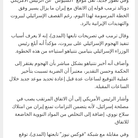
وفي تطور جديد، نقل موقع “أكسيوس” عن الرئيس الأمريكي
دونالد ترمب قوله إن الاتفاق مع إيران ما يزال يسير وفق
الخطة المرسومة لهذا اليوم، رغم القصف الإسرائيلي لبيروت
والتهديدات الإيرانية بالرد.
وقال ترمب في تصريحات تابعها (المدى)، إنه لا يعرف أسباب
تنفيذ الهجوم الإسرائيلي على بيروت، مؤكداً أنه أبلغ رئيس
الوزراء الإسرائيلي بنيامين نتنياهو استياءه من هذه الخطوة.
وأضاف أنه أخبر نتنياهو بشكل مباشر بأن الهجوم يفتقر إلى
الحكمة وحسن التقدير، معتبراً أن الضربة تسببت بتأخير
عملية التوقيع لساعات عدة قبل إعادة تحديد موعد جديد خلال
الساعات المقبلة.
وأشار الرئيس الأمريكي إلى أن الاتفاق المرتقب يصب في
مصلحة إسرائيل، لأنه يتضمن التزامات تمنع إيران من امتلاك
سلاح نووي، إضافة إلى التخلص من المواد النووية الخاضعة
للاتفاق.
وفي مقابلة مع شبكة “فوكس نيوز” تابعتها (المدى)، توقع