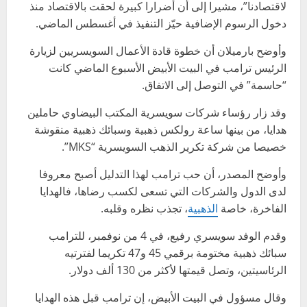
لاقتصادنا”، مشيرا إلى أن أضرارا كبيرة لحقت بالاقتصاد منذ
دخول الرسوم الإضافية حيّز التنفيذ في أغسطس الماضي.
وأوضح بارميلان أن خطوة قادة الأعمال السويسريين لزيارة
الرئيس ترامب في البيت الأبيض الأسبوع الماضي كانت
“حاسمة” في التوصل إلى الاتفاق.
وقد زار رؤساء شركات سويسرية المكتب البيضاوي حاملين
هدايا، من بينها ساعة رولكس ذهبية وسبائك ذهبية منقوشة
خصيصا من شركة تكرير الذهب السويسرية “MKS”.
وأوضح المصدر، أن حب ترامب لهذا التدليل أصبح معروفا
لدى الدول والشركات التي تسعى لكسب رضاها، فالهدايا
الفاخرة، خاصة
الذهبية
، تجذب نظره وقلبه.
وقدم الوفد سويسري رفيع، في 4 من نوفمبر، للترامب
سبائك ذهبية مختومة برقمي 45 و47 تكريما لفترتيه
الرئاسيتين، وتصل قيمتها لأكثر من 130 ألف دولار.
وقال مسؤول في البيت الأبيض، إن ترامب قبل هذه الهدايا