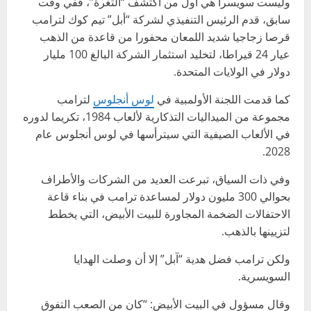
وليست سويسرا هي أول من اكتشف “الثغرة”، ففي وقت
سابق، قدم الرئيس التنفيذي لشركة “أبل” تيم كوك لترامب
قرصا زجاجيا شديد اللمعان محفورا من قاعدة من الذهب
عيار 24 قيراطا، لتخليد استثمار الشركة البالغ 100 مليار
دولار في الولايات المتحدة.
كما قدمت اللجنة الأولمبية في
لوس أنجلوس
لترامب
مجموعة من الميداليات التذكارية لألعاب 1984، تكريما لدوره
في الألعاب الصيفية التي سيترأسها في لوس أنجلوس عام
2028.
وفي ذات السياق، تبرعت العديد من الشركات والأطراف
بحوالي 300 مليون دولار لمساعدة ترامب في بناء قاعة
الاحتفالات الضخمة المجاورة للبيت الأبيض، التي يخطط
لتزيينها بالذهب.
ولكن ترامب فضل هدية “آبل” إلا أن وصلت الهدايا
السويسرية.
وقال مسؤول في البيت الأبيض: “كان من الصعب التفوق