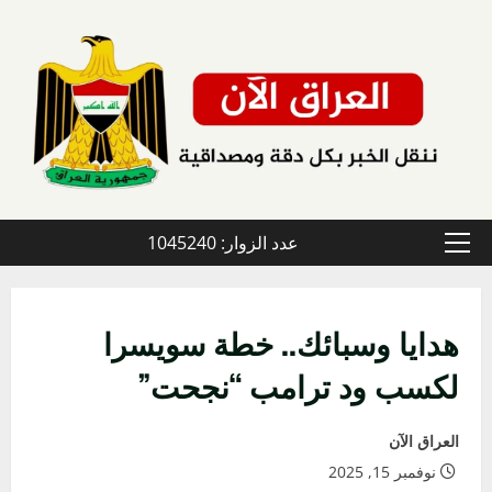
خطي
لى
لمحتوى
عدد الزوار: 1045240
القائمة
الأولية
هدايا وسبائك.. خطة سويسرا
لكسب ود ترامب “نجحت”
العراق الآن
نوفمبر 15, 2025