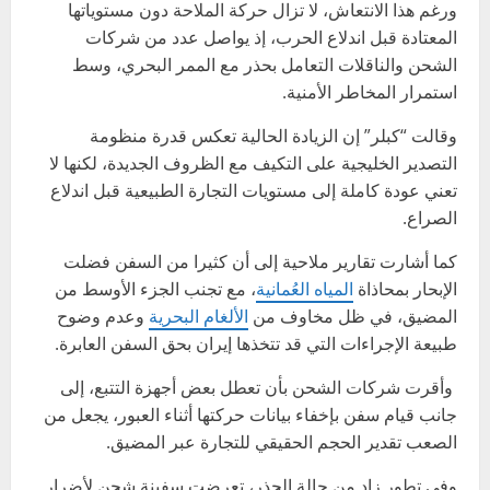
ورغم هذا الانتعاش، لا تزال حركة الملاحة دون مستوياتها
المعتادة قبل اندلاع الحرب، إذ يواصل عدد من شركات
الشحن والناقلات التعامل بحذر مع الممر البحري، وسط
استمرار المخاطر الأمنية.
وقالت “كبلر” إن الزيادة الحالية تعكس قدرة منظومة
التصدير الخليجية على التكيف مع الظروف الجديدة، لكنها لا
تعني عودة كاملة إلى مستويات التجارة الطبيعية قبل اندلاع
الصراع.
كما أشارت تقارير ملاحية إلى أن كثيرا من السفن فضلت
الإبحار بمحاذاة
المياه العُمانية
، مع تجنب الجزء الأوسط من
المضيق، في ظل مخاوف من
الألغام البحرية
وعدم وضوح
طبيعة الإجراءات التي قد تتخذها إيران بحق السفن العابرة.
وأقرت شركات الشحن بأن تعطل بعض أجهزة التتبع، إلى
جانب قيام سفن بإخفاء بيانات حركتها أثناء العبور، يجعل من
الصعب تقدير الحجم الحقيقي للتجارة عبر المضيق.
وفي تطور زاد من حالة الحذر، تعرضت سفينة شحن لأضرار