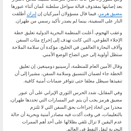
بعد إصابتها بمقذوف قبالة سواحل سلطنة عُمان أثناء عبورها
مضيق هرمز
، فيما قال مسؤولان أميركيان إن
إيران
أطلقت
النار على السفينة، بينما لم يصدر تأكيد رسمي من طهران.
وعقب الهجوم، أعلنت المنظمة البحرية الدولية تعليق خطة
الإجلاء الطوعي، التي كانت تهدف إلى إخراج مئات السفن
وآلاف البحارة العالقين في الخليج، مؤكدة أن سلامة الملاحة
ستظل أولوية إلى حين اتضاح الوضع الأمني.
وقال الأمين العام للمنظمة، أرسينيو دومينغيز، إن تعليق
الخطة جاء لضمان التنسيق وسلامة السفن، مشيرا إلى أن
تنفيذها سيظل معلقا حتى تتوافر ضمانات أمنية كافية.
وفي المقابل، شدد الحرس الثوري الإيراني على أن عبور
مضيق هرمز يجب أن يتم عبر المسارات التي تحددها طهران،
محذرا من اتخاذ إجراءات بحق السفن التي لا تلتزم
بالتعليمات، في وقت أكدت فيه مصادر أمنية وبحرية أن حالة
عدم اليقين لا تزال تلقي بظلالها على أحد أهم الممرات
البحرية لنقل النفط في العالم.