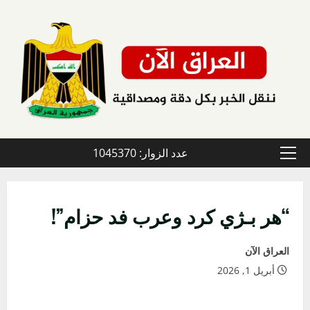
خطي
لى
لمحتوى
عدد الزوار: 1045370
القائمة
الأولية
“هر بـژي كرد وعرب فد حزام”!
العراق الآن
أبريل 1, 2026