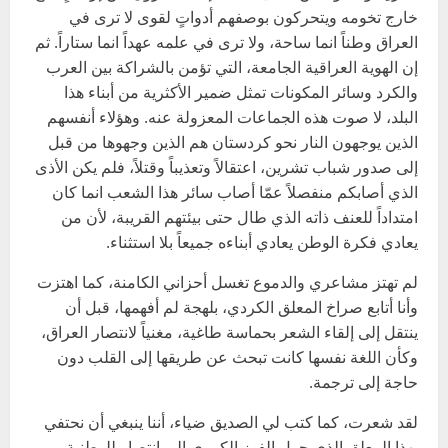
خارج تخومه ويتحركون بوصفهم أدواتٍ لقوى لا ترى في
العراق وطناً انما ساحة، ولا ترى في علمه عهداً انما ستاراً. ثم
إن الهوية العراقية الجامعة، التي تؤمن بالشراكة بين العرب
والكرد وسائر المكونات تمثل ضمير الأكثرية من أبناء هذا
البلد، لا صوت هذه الجماعات المعزولة عنه. وهؤلاء أنفسهم
الذين يوجهون النار نحو كردستان هم الذين وجهوها من قبل
إلى صدور شباب تشرين، اعتقالاً وتعذيباً وقتلاً، فلم يكن الأذى
الذي أصابكم منفصلاً عمّا أصاب سائر هذا الشعب انما كان
امتداداً للعنف ذاته الذي طال حتى بيئتهم القريبة، لأن من
يعادي فكرة الوطن يعادي أبناءه جميعاً بلا استثناء.
لم تهتز مشاعري والدموع تغسل أحزاني الكامنة، كما اهتزت
وأنا أتابع صراخ المعلق الكردي، بلهجة لم أفهمها، قبل أن
ينتقل إلى إلقاء الشعر بحماسة طاغية، مغنياً لانتصار العراق،
وكأن اللغة نفسها كانت تبحث عن طريقها إلى القلب دون
حاجة إلى ترجمة.
لقد شعرت، كما كتب لي الصديق ضياء، أننا ينبغي أن نحتفي
بهذا المعلق الذي حول الفوز الكروي إلى انتصار للوطنية