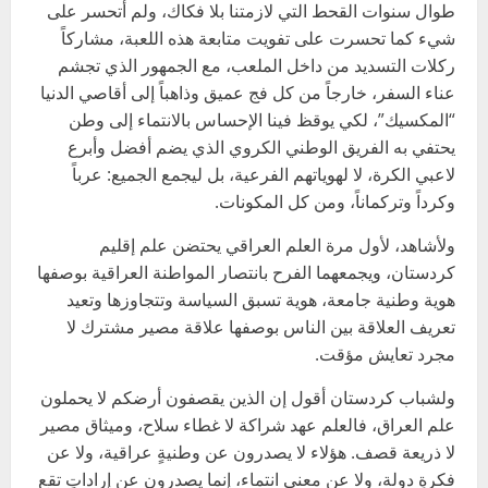
طوال سنوات القحط التي لازمتنا بلا فكاك، ولم أتحسر على
شيء كما تحسرت على تفويت متابعة هذه اللعبة، مشاركاً
ركلات التسديد من داخل الملعب، مع الجمهور الذي تجشم
عناء السفر، خارجاً من كل فج عميق وذاهباً إلى أقاصي الدنيا
“المكسيك”، لكي يوقظ فينا الإحساس بالانتماء إلى وطن
يحتفي به الفريق الوطني الكروي الذي يضم أفضل وأبرع
لاعبي الكرة، لا لهوياتهم الفرعية، بل ليجمع الجميع: عرباً
وكرداً وتركماناً، ومن كل المكونات.
ولأشاهد، لأول مرة العلم العراقي يحتضن علم إقليم
كردستان، ويجمعهما الفرح بانتصار المواطنة العراقية بوصفها
هوية وطنية جامعة، هوية تسبق السياسة وتتجاوزها وتعيد
تعريف العلاقة بين الناس بوصفها علاقة مصير مشترك لا
مجرد تعايش مؤقت.
ولشباب كردستان أقول إن الذين يقصفون أرضكم لا يحملون
علم العراق، فالعلم عهد شراكة لا غطاء سلاح، وميثاق مصير
لا ذريعة قصف. هؤلاء لا يصدرون عن وطنيةٍ عراقية، ولا عن
فكرةِ دولة، ولا عن معنى انتماء، إنما يصدرون عن إراداتٍ تقع