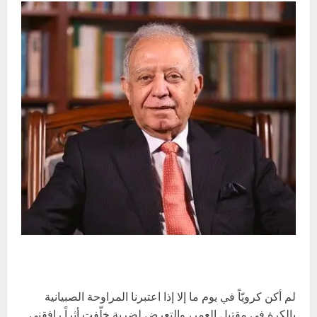
لم أكن كرويّاً في يوم ما إلا إذا اعتبرنا المراوحة الصبيانية
بالكرة في مقتبل العمر، والتعرض لضربةٍ خلّفت أثراً رافقني