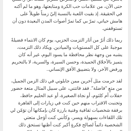
حتى الآن، من علامات حب الكرة ومتابعتها، وهو ما لم أكنه
في الحقيقة. إذ بقيت اللعبة بالنسبة إليّ زمناً طويلاً على
هامش حياتي، تمرّ بي كما تمرّ أصوات المدن البعيدة دون أن
تستوقفني.
ربما ذلك أثرٌ من آثار التزمت الحزبي، يوم كان الانتماء فضيلةً
موجبةً على كل المستويات والميادين. ويكاد ذلك التزمت،
يشبه من وجهة نظر محافظة ما يسود اليوم، غير أنه كان
يتميز بالأخلاق الحميدة، وحسن السيرة، والسرية، لا بالتحريم
ورفض الآخر، ولا بتضييق الأفق الإنساني..
لقد حرمت مثل آخرين ممن جابلوني في ذلك الزمن الجميل،
من متعٍ “فاضلة”. فقد فاتتني، على سبيل المثال متعة حضور
حفلات أم كلثوم، أو نجاة الصغيرة، أو عبد الحليم حافظ،
وتجنبت الاقتراب منهم حين كنت في زيارات إلى القاهرة
برفقة شخصيات ثقافية وفنية بارزة كان بإمكانها أن تؤمّن لي
تلك اللقاءات بسهولة ويسر، وكأنني كنت أؤجل متعتي
الشخصية دائماً لصالح فكرةٍ أكبر كنت أظنها تستحق ذلك