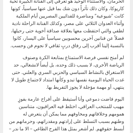
الحرمان، والاستثناء الوحيد هو تعرفي إلى الفنانة الكبيرة تحية
كاريوكا، وكان ذلك تأثراً دون شك بما قيل عنها سياسياً، كونها
كانت “شيوعية” ومناصرة للفدائيين المصريين أيام الملكية
وأثناء العدوان الثلاثي على مصر، وكذلك الفنانة الراحلة نادية
لطفي والتي احتفظت معها بعلاقة صداقة أخوية حتى رحيلها،
فضلاً عن فنانين آخرين محسوبين سياسياً على اليسار، كانوا
بالنسبة إلينا أقرب إلى رفاق دربٍ ثقافي لا نجوم فن وحسب.
لم أمنح نفسي فرصة الاستمتاع بمتابعة الكرة وصنوف
الرياضة الأخرى، لا بسبب ذلك وحده، بل أيضاً لانشغالي، حد
الاستغراق بالنشاط السياسي والحزبي السري والعلني. حتى
غدت الحياة اليومية نفسها تبدو وكأنها امتداد لاجتماع طويل لا
ينتهي، أو مهمة مؤجلة لا يجوز التفريط بها.
اليوم فاضت دموعي وأنا أستيقظ على أفراح عارمة بفوزٍ
مهيب للمنتخب العراقي، اختلط فيه العراقيون، متناسين
همومهم وخلافاتهم ومخاوفهم مما يمكن أن يتعرض له
وطنهم بسبب التسلط على إرادتهم ومقدراتهم، وحرمانهم من
أبسط حقوقهم. لم أشعر بمثل هذا الفرح الطاغي – الا ما ندر –