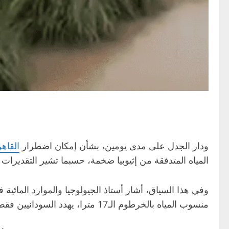
ودار الجدل على مدى يومين، بشأن إمكان اضطرار
القاهر
المياه المتدفقة من إثيوبيا ضخمة، حسبما تشير التقديرات 
وفي هذا السياق، أشار أستاذ الجيولوجيا والموارد المائية 
منسوب المياه بالخرطوم الـ17 مترا، يهدد السودانيين فقط، لأنه مستوى يتجاوز حاجز الخطر.