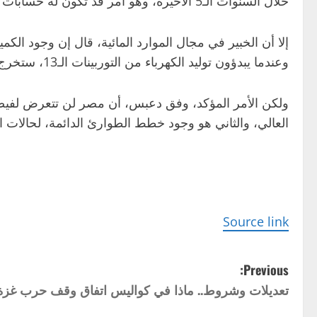
خلال السنوات الـ5 الأخيرة، وهو أمر قد تكون له حسابات معينة لدى المسؤولين، ولكنها حسابات للصالح العام ولا تمثل أي قلق.
إلا أن الخبير في مجال الموارد المائية، قال إن وجود الك
وعندما يبدؤون توليد الكهرباء من التوربينات الـ13، ستخرج المياه من بحيرة النهضة باتجاه مصر والسودان.
ولكن الأمر المؤكد، وفق دعبس، أن مصر لن تتعرض لفيضان
العالي، والثاني هو وجود خطط الطوارئ الدائمة، لحالات ال
Source link
P
Previous:
تعديلات وشروط.. ماذا في كواليس اتفاق وقف حرب غزة
o