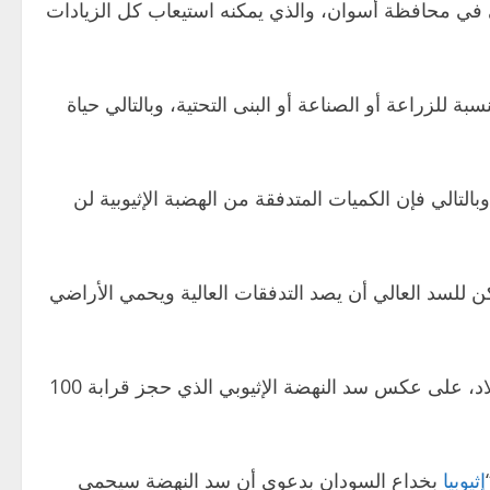
ي محافظة أسوان، والذي يمكنه استيعاب كل الزيادات
للزراعة أو الصناعة أو البنى التحتية، وبالتالي حياة
التالي فإن الكميات المتدفقة من الهضبة الإثيوبية لن
 للسد العالي أن يصد التدفقات العالية ويحمي الأراضي
استطاع أن يوفر الأمان لقطاع الزراعة المصري، ولولاه لتوقفت نصف الأنشطة الزراعية في البلاد، على عكس سد النهضة الإثيوبي الذي حجز قرابة 100
إثيوبيا
بخداع السودان بدعوى أن سد النهضة سيحمي