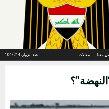
ل معنا
مقالات
عدد الزوار: 1045214
النهضة”؟