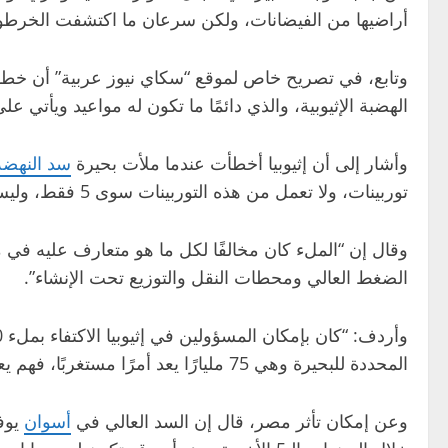
أراضيها من الفيضانات، ولكن سرعان ما اكتشفت الخرطوم ا
وتابع، في تصريح خاص لموقع “سكاي نيوز عربية” أن خط
الهضبة الإثيوبية، والذي دائمًا ما تكون له مواعيد ويأتي
وأشار إلى أن إثيوبيا أخطأت عندما ملأت بحيرة
سد النهضة
توربينات، ولا تعمل من هذه التوربينات سوى 5 فقط، وليس بكامل طاقتها أو بانتظام أيضًا.
وقال إن “الملء كان مخالفًا لكل ما هو متعارف عليه في م
الضغط العالي ومحطات النقل والتوزيع تحت الإنشاء”.
المحددة للبحيرة وهي 75 مليارًا يعد أمرًا مستغربًا، فهم يعلمون أنهم سيضطرون لاحقًا لتصريف الزيادة”.
وعن إمكان تأثر مصر، قال إن السد العالي في
أسوان
يوفر