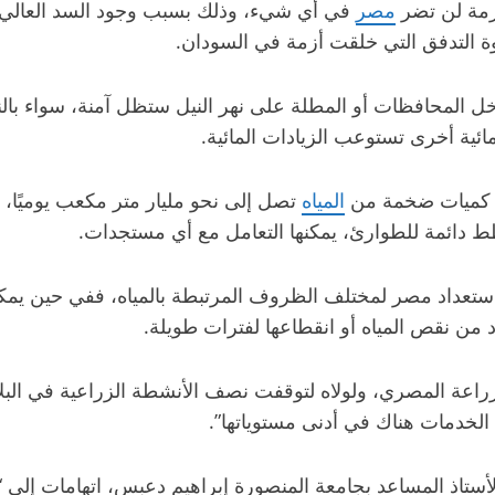
زمة لن تضر
مصر
في أي شيء، وذلك بسبب وجود السد العالي ف
وة التدفق التي خلقت أزمة في السودان.
المحافظات أو المطلة على نهر النيل ستظل آمنة، سواء بالنسبة 
ئية أخرى تستوعب الزيادات المائية.
ل كميات ضخمة من
المياه
تصل إلى نحو مليار متر مكعب يوميًا، وب
 دائمة للطوارئ، يمكنها التعامل مع أي مستجدات.
استعداد مصر لمختلف الظروف المرتبطة بالمياه، ففي حين يمكن
من نقص المياه أو انقطاعها لفترات طويلة.
 الخدمات هناك في أدنى مستوياتها”.
لأستاذ المساعد بجامعة المنصورة إبراهيم دعبس، اتهامات إلى “