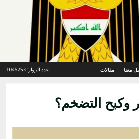
ل معنا
مقالات
عدد الزوار: 1045253
ر وكبح التضخم؟