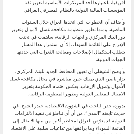
أفريقيا، باعتبارها أحد المرتكزات الأساسية لتعزيز ثقة
المؤسسات المالية الدولية بالنظام المصرفي العراقي.
وأضاف أن الخطوات التي اتخذها العراق خلال السنوات
الماضية، ومنها تطوير منظومة مكافحة غسل الأموال وتعزيز
دور البنك المركزي والجهات الرقابية، ساهمت في تجنب
الإدراج على القائمة السوداء، إلا أن استمرار هذا المسار
يتطلب استكمال الإصلاحات ومعالجة الثغرات التي حددتها
الجهات الدولية.
وأوضح الشيخلي أن تعيين المحافظ الجديد للبنك المركزي،
نزار ناصر، الذي يمتلك خبرة مباشرة في مجال مكافحة غسل
الأموال وتمويل الإرهاب، يعكس اهتمام الحكومة بتعزيز
الامتثال للمعايير الدولية وتطوير المنظومة الرقابية.
بدوره، حذر الباحث في الشؤون الاقتصادية حيدر الشيخ، في
حديث تابعته “المدى”، من أن أي تباطؤ في تنفيذ الالتزامات
الدولية قد يعرّض العراق لمخاطر أكبر، من بينها الانتقال إلى
القائمة السوداء وما يرافقها من تداعيات سلبية على الاقتصاد