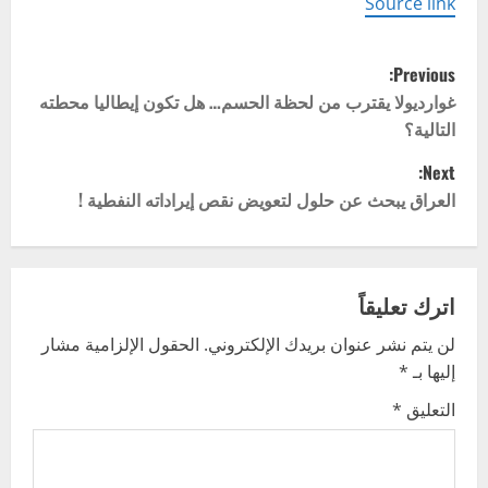
Source link
P
Previous:
o
غوارديولا يقترب من لحظة الحسم… هل تكون إيطاليا محطته
التالية؟
s
Next:
t
العراق يبحث عن حلول لتعويض نقص إيراداته النفطية !
n
a
اترك تعليقاً
v
لن يتم نشر عنوان بريدك الإلكتروني.
الحقول الإلزامية مشار
إليها بـ
*
i
التعليق
*
g
a