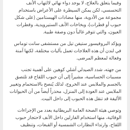
وفيما يتعلق بالعلاج، لا يوجد دواء نهائي لالتهاب الأنف
التحسسي، لكن يمكن السيطرة على الأعراض باستخدام
مجموعة من الأدوية، منها مضادات الهيستامين (على شكل
حبوب أو قطرات)، وبخاخات الأنف الستيرويدية، وقطرات
العيون، والتي تتوفر غالباً دون وصفة طبية.
ويؤكد البروفيسور ستيفن تيل من مستشفى سانت توماس
في لندن أن هذه العلاجات تعمل بآليات مختلفة، لكنها آمنة
وفعالة لمعظم المرضى.
من جهته، شدد الصيدلي آشلي كوهين على أهمية تجنب
مسببات الحساسية، مشيراً إلى أن حبوب اللقاح قد تلتصق
بالجسم والملابس عند الخروج، لذلك يُنصح بالاستحمام وتغيير
الملابس عند العودة إلى المنزل، محذراً أيضاً من أن الحيوانات
الأليفة قد تنقل هذه الحبوب إلى داخل البيت.
وتوصي هيئة الصحة العامة البريطانية بعدد من الإجراءات
الوقائية، منها استخدام الفازلين داخل الأنف لاحتجاز حبوب
اللقاح، وارتداء النظارات الشمسية أو القبعات، وتنظيف