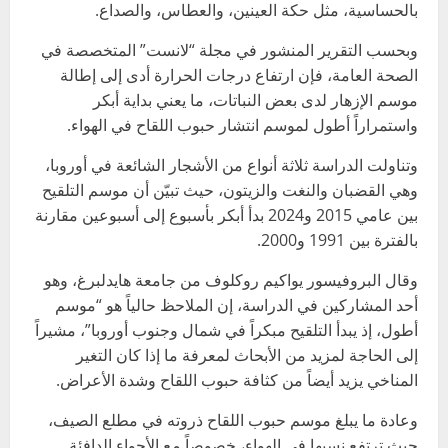
بالحساسية، مثل حكة العينين، والعطاس، والصداع.
وبحسب التقرير المنشور في مجلة “لانست” المتخصصة في
الصحة العامة، فإن ارتفاع درجات الحرارة أدى إلى إطالة
موسم الإزهار لدى بعض النباتات، ما يعني بداية أبكر
واستمراراً أطول لموسم انتشار حبوب اللقاح في الهواء.
وتناولت الدراسة ثلاثة أنواع من الأشجار الشائعة في أوروبا،
وهي القضبان والنغت والزيتون، حيث تبيّن أن موسم التلقيح
بين عامي 2015 و2024 بدأ أبكر بأسبوع إلى أسبوعين مقارنة
بالفترة بين 1991 و2000.
وقال البروفيسور يواكيم روكلوف من جامعة هايدلبرغ، وهو
أحد المشاركين في الدراسة، إن الملاحظ حالياً هو “موسم
أطول، إذ يبدأ التلقيح مبكراً في شمال وجنوب أوروبا”، مشيراً
إلى الحاجة لمزيد من الأبحاث لمعرفة ما إذا كان التغير
المناخي يزيد أيضاً من كثافة حبوب اللقاح وشدة الأعراض.
وعادة ما يبلغ موسم حبوب اللقاح ذروته في مطلع الصيف،
حيث ترتفع نسبها في الهواء، خصوصاً مع الأجواء الدافئة