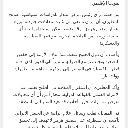
نفوذها الإقليمي.
من جهته، رأى رئيس مركز المدار للدراسات السياسية، صالح
المطيري، أن إيران تسعى إلى تثبيت معادلات جديدة، أبرزها
اعتبار مضيق هرمز ورقة ضغط يمكن استخدامها عند أي
تصعيد، وربط أمن الملاحة البحرية بمواقفها السياسية
والعسكرية.
وأضاف أن دول الخليج سعت منذ اندلاع الأزمة إلى خفض
التصعيد وتجنب توسع الصراع، مشيراً إلى الدور الذي لعبته
قطر وباكستان في التوصل إلى مذكرة التفاهم بين طهران
وواشنطن.
وأكد المطيري أن استقرار الملاحة في الخليج يعتمد على
الالتزام العملي بالقواعد الدولية، محذراً من أن أي محاولات
لفرض مسارات بحرية أحادية قد تعيد التوتر إلى المنطقة.
في المقابل، نقلت وسائل إعلام إيرانية عن الجيش الإيراني
تأكيده أن سيطرته على مضيق هرمز لا تهدف إلى تحقيق
عوائد مالية، وإنما إلى الاحتفاظ بالمضيق كأداة ردع