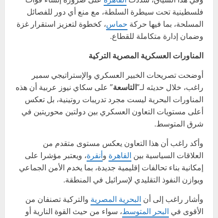
فلسطينية تحت سيطرة السلطة، مع منع أي دور للفصائل
المسلحة، بما فيها حركة
حماس
، كخطوة لتعزيز استقرار غزة
وضمان إدارة متكاملة للقطاع.
المناورات العسكرية المصرية التركية
أوضحت تصريحات الخبير العسكري والإستراتيجي سمير
راغب، خلال حديثه لـ”
التاسعة
” على سكاي نيوز عربية أن هذه
المناورات البحرية ليست مجرد تدريبات روتينية، بل تعكس
أعلى مستويات التعاون العسكري بين دولتين محوريتين في
شرق المتوسط.
وأكد راغب أن هذا التعاون يعكس مستوى متقدم من
العلاقات السياسية بين
القاهرة
و
أنقرة
، ويعتبر مؤشرا على
إمكانية بناء تحالفات إقليمية جديدة، بما يخدم الأمن الجماعي
ويوازن النفوذ التقليدي لإسرائيل في المنطقة.
وأشار راغب إلى أن
البحرية المصرية
والتركية تصنفان من
الأقوى في
البحر المتوسط
، سواء من حيث القوة النارية أو