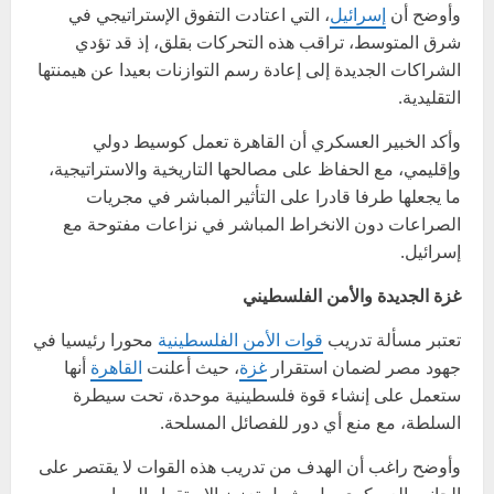
وأوضح أن
إسرائيل
، التي اعتادت التفوق الإستراتيجي في
شرق المتوسط، تراقب هذه التحركات بقلق، إذ قد تؤدي
الشراكات الجديدة إلى إعادة رسم التوازنات بعيدا عن هيمنتها
التقليدية.
وأكد الخبير العسكري أن القاهرة تعمل كوسيط دولي
وإقليمي، مع الحفاظ على مصالحها التاريخية والاستراتيجية،
ما يجعلها طرفا قادرا على التأثير المباشر في مجريات
الصراعات دون الانخراط المباشر في نزاعات مفتوحة مع
إسرائيل.
غزة الجديدة والأمن الفلسطيني
تعتبر مسألة تدريب
قوات الأمن الفلسطينية
محورا رئيسيا في
جهود مصر لضمان استقرار
غزة
، حيث أعلنت
القاهرة
أنها
ستعمل على إنشاء قوة فلسطينية موحدة، تحت سيطرة
السلطة، مع منع أي دور للفصائل المسلحة.
وأوضح راغب أن الهدف من تدريب هذه القوات لا يقتصر على
الجانب العسكري، بل يشمل تعزيز الاستقرار السياسي