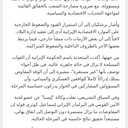
ومسؤولة، مع ضرورة مصارحة الشعب بالحقائق القائمة
لمواجهة التحديات الاقتصادية والسياسية.
وأشار بزشكيان إلى أن استمرار القيود والضغوط الخارجية
على الموارد الاقتصادية الإيرانية أدى إلى تعقيد إدارة البلاد،
لافتاً إلى أن بعض الأزمات ذات منشأ خارجي، فيما يرتبط
بعضها الآخر بالظروف الداخلية والضغوط المتراكمة.
من جهتها، أكدت المتحدثة باسم الحكومة الإيرانية أن القوات
المسلحة لا تزال في حالة جاهزية عالية، في ظل أجواء
توصف بأنها “غير مستقرة”، مشيرة إلى أن الوفد المفاوض
يمتلك إدراكاً كاملاً للواقعين العسكري والميداني، وأن
المسؤولين المشاركين في الحوار يدركون حساسية المرحلة.
وفي السياق التشريعي، نقلت وكالة “إيسنا” عن عضو لجنة
الأمن القومي في البرلمان الإيراني إسماعيل كوثري قوله إن
المفاوضات ما تزال مستمرة دون التوصل إلى اتفاق نهائي،
مستبعداً تحقيق نتائج حاسمة في المرحلة الحالية.