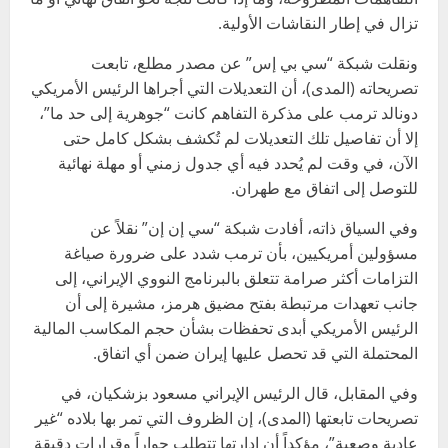
تزال في إطار النقاشات الأولية.
ونقلت شبكة “سي بي إس” عن مصدر مطلع، تابعت
تصريحاته (المدى)، أن التعديلات التي أجراها الرئيس الأمريكي
دونالد ترمب على مذكرة التفاهم كانت “جوهرية إلى حد ما”،
إلا أن تفاصيل تلك التعديلات لم تُكشف بشكل كامل حتى
الآن، في وقت لم يُحدد فيه أي جدول زمني أو مهلة نهائية
للتوصل إلى اتفاق مع طهران.
وفي السياق ذاته، أفادت شبكة “سي إن إن” نقلاً عن
مسؤولين أمريكيين، بأن ترمب شدد على ضرورة صياغة
التزامات أكثر صرامة تتعلق بالبرنامج النووي الإيراني، إلى
جانب تعهدات مرتبطة بفتح مضيق هرمز، مشيرة إلى أن
الرئيس الأمريكي أبدى تحفظات بشأن حجم المكاسب المالية
المحتملة التي قد تحصل عليها إيران ضمن أي اتفاق.
وفي المقابل، قال الرئيس الإيراني مسعود بزشكيان، في
تصريحات تابعتها (المدى)، إن الظروف التي تمر بها بلاده “غير
عادية وصعبة”، مؤكداً أن إدارتها تتطلب حواراً وقرارات دقيقة