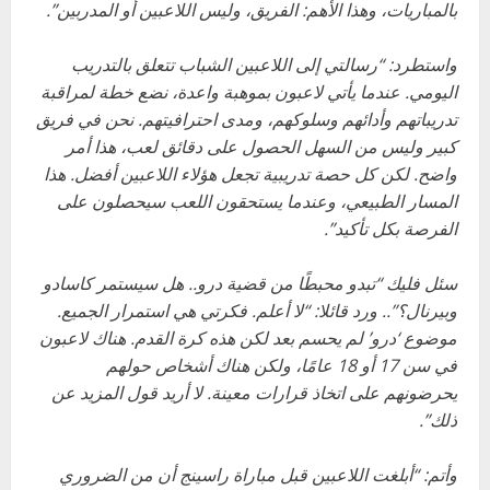
بالمباريات، وهذا الأهم: الفريق، وليس اللاعبين أو المدربين”.
واستطرد: “رسالتي إلى اللاعبين الشباب تتعلق بالتدريب
اليومي. عندما يأتي لاعبون بموهبة واعدة، نضع خطة لمراقبة
تدريباتهم وأدائهم وسلوكهم، ومدى احترافيتهم. نحن في فريق
كبير وليس من السهل الحصول على دقائق لعب، هذا أمر
واضح. لكن كل حصة تدريبية تجعل هؤلاء اللاعبين أفضل. هذا
المسار الطبيعي، وعندما يستحقون اللعب سيحصلون على
الفرصة بكل تأكيد”.
سئل فليك “تبدو محبطًا من قضية درو.. هل سيستمر كاسادو
وبيرنال؟”.. ورد قائلا: “لا أعلم. فكرتي هي استمرار الجميع.
موضوع ‘درو’ لم يحسم بعد لكن هذه كرة القدم. هناك لاعبون
في سن 17 أو 18 عامًا، ولكن هناك أشخاص حولهم
يحرضونهم على اتخاذ قرارات معينة. لا أريد قول المزيد عن
ذلك”.
وأتم: “أبلغت اللاعبين قبل مباراة راسينج أن من الضروري