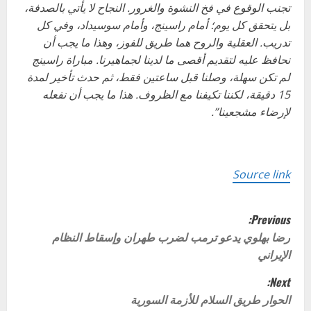
تجنب الوقوع في فخ النشوة والغرور. النجاح لا يأتي بالصدفة،
بل يتحقق كل يوم؛ أمام راسينج، وأمام سوسيداد، وفي كل
تدريب. العقلية والروح هما طريق للفوز، وهذا ما يجب أن
نحافظ عليه لتقديم أقصى ما لدينا لجماهيرنا. مباراة راسينج
لم تكن سهلة، وصلنا قبل ساعتين فقط، ثم حدث تأخير لمدة
15 دقيقة، لكننا تكيفنا مع الظروف. هذا ما يجب أن نفعله
لإرضاء مشجعينا”.
Source link
P
Previous:
o
رضا بهلوي يدعو ترمب لضرب طهران وإسقاط النظام
الإيراني
s
Next:
t
الحوار طريق السلام للأزمة السورية