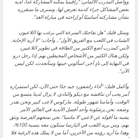
وواصل المدرب الألماني: “رافينيا يمكنه المشاركة غدا، لديه
بعض المشاكل جراء كدمة تعرض لها، وسنرى ما سنقرره
بشأن مشاركته أساسيًا أو إراحته في مباراة الغد”.
وسئل فليك “هل تفاجئك السرعة التي يرغب بها اللاعبون
الشباب في اللعب مع الفريق الأول”.. وأجاب: “لا أريد الإجابة،
لأنني كمدرب أضع الكثير من الطاقة في تطوير اللاعبين،
ولكن هناك الكثير من الأشخاص المحيطين بهم. إذا رحل درو
في النهاية إلى نادٍ آخر، اسألوني حينها وسأتحدث، لكن ليس
الآن”.
وأكمل فليك: “أداء راشفورد جيد جدًا حتى الآن، لكن استمراره
أمر يجب أن نناقشه مع ديكو والنادي. لا يزال لدينا متسع من
الوقت، وأمامنا شهور طويلة. ماركوس لاعب كبير ونحن نقدر
وضعه. نحن برشلونة وأحد أفضل الأندية في العالم. الأمر
يشبه ما أقوله عن لاعبي ‘لا ماسيا’؛ نحن نمنحهم الفرصة ونثق
بهم، ومن يريد اللعب في البارسا سنكون معه بنسبة 100%،
وهذا ما أريد رؤيته من الآخرين، أما من لا يملك هذه الرغبة فلا