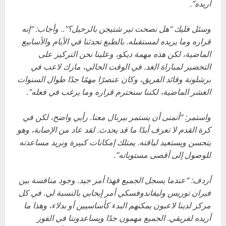
أريده”.
وسئل فليك “هل نصحت تير شتيجن بالرحيل؟”.. وأجاب: “إنه
قراره وما يريده لمستقبله. بالطبع تحدثنا في الأيام والأسابيع
الماضية، لكن هذه مهمة ديكو، وعلينا نحن التركيز على
التحضير لمباراة الغد. في الوقت الحالي، مارك لاعب في
برشلونة وقائد الفريق، وكان عنصرًا مهمًا جدًا طوال السنوات
العشر الماضية، لكننا سنحترم قراره وما يرغب في فعله”.
واستمر: “أتمنى أن يستمر بيرنال معنا. رأيي واضح، لكن في
كرة القدم لا تعرف أبدًا ما قد يحدث. لقد عاد من الإصابة، وهو
يتحسن ويستعيد لياقته. يمتلك إمكانات كبيرة ونريد مساعدته
للوصول إلى أقصى مستوياته”.
أردف: “عندما يسجل الجميع فهذا أمر جيد. وجود منافسة بين
فيران توريس وليفاندوفسكي أمر إيجابي بالنسبة لي. في كل
مركز لدينا لاعبون يمكنهم البدء كأساسيين أو بدلاء، وهذا ما
أريده لفريقي. الجميع مهمون جدًا ويساعدوننا في الفوز