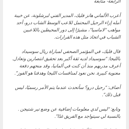
الرابعة- متابعة
أعرب الألماني هانز فليك، المدير الفني لبرشلونة، عن خيبة
أمله إزاء الرحيل المحتمل للاعب الوسط الشاب درو، أحد
مواهب “لاماسيا”، مشيرًا إلى دور المحيطين باللاعبين
الشباب في اتخاذ مثل هذه القرارات.
قال فليك، في المؤتمر الصحفي لمباراة ريال سوسيداد
بالليجا: “سوسيداد لديه ثقة أكبر بعد تحقيق انتصارين وتعادل.
أعرف مدربهم منذ أن كنت في ألمانيا، وقد منحهم دفعة
معنوية كبيرة. نحن نعود لمنافسات الليجا وهدفنا هو الفوز”.
أضاف: “رحيل درو؟ سأتحدث عندما يتم الأمر رسميًا، ليس
قبل ذلك”.
وتابع: “ليس لدي معلومات إضافية عن وضع تير شتيجن .
بالنسبة لي سيتواجد مع الفريق غدًا”.