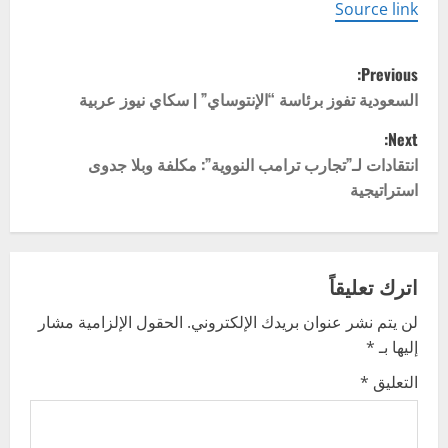
Source link
P
Previous:
o
السعودية تفوز برئاسة “الإنتوساي” | سكاي نيوز عربية
Next:
s
انتقادات لـ”تجارب ترامب النووية”: مكلفة وبلا جدوى
t
استراتيجية
n
a
اترك تعليقاً
v
لن يتم نشر عنوان بريدك الإلكتروني.
الحقول الإلزامية مشار
إليها بـ
*
i
التعليق
*
g
a