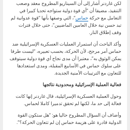
لكن غاردنر أشار إلى أن السيناريو المطروح معقد وصعب
التنفيذ، مضيفا أن “أي قوة دولية ستواجه تحديا كبيرا في
التعامل مع حركة
حماس
“، التي وصفها بأنها “قوة عدوانية لم
تبد حسن نية خلال العامين الماضيين”، حتى خلال فترات
وقف إطلاق النار.
وأكد الباحث أن استمرار العمليات العسكرية الإسرائيلية ضد
حماس أمر مرجح، لأن الحركة، بحسب تعبيره، “ليست طرفا
يمكن الوثوق به”، معتبرا أن مدى نجاح أي قوة دولية سيتوقف
على سلوك حماس في الأسابيع المقبلة، ومدى استعدادها
للتعاون مع الترتيبات الأمنية الجديدة.
فعالية العملية الإسرائيلية ومحدودية نتائجها
وحول العملية العسكرية الإسرائيلية، قال غاردنر إنها كانت
فعالة إلى حد ما، لكنها لم تحقق تدميرا كاملا لحماس.
وأضاف أن السؤال المطروح حاليا هو: “هل ستكون القوة
الدولية قادرة على هزيمة حماس إن لم تتعاون الحركة؟”.