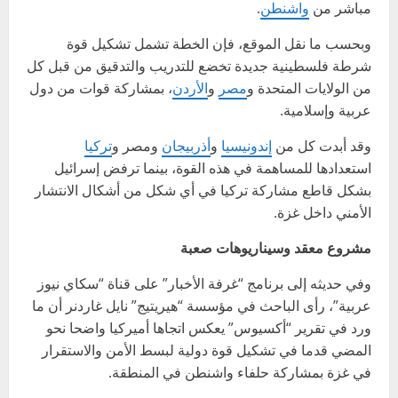
مباشر من
واشنطن
.
وبحسب ما نقل الموقع، فإن الخطة تشمل تشكيل قوة
شرطة فلسطينية جديدة تخضع للتدريب والتدقيق من قبل كل
من الولايات المتحدة و
مصر
و
الأردن
، بمشاركة قوات من دول
عربية وإسلامية.
وقد أبدت كل من
إندونيسيا
و
أذربيجان
ومصر و
تركيا
استعدادها للمساهمة في هذه القوة، بينما ترفض إسرائيل
بشكل قاطع مشاركة تركيا في أي شكل من أشكال الانتشار
الأمني داخل غزة.
مشروع معقد وسيناريوهات صعبة
وفي حديثه إلى برنامج “غرفة الأخبار” على قناة “سكاي نيوز
عربية”، رأى الباحث في مؤسسة “هيريتيج” نايل غاردنر أن ما
ورد في تقرير “أكسيوس” يعكس اتجاها أميركيا واضحا نحو
المضي قدما في تشكيل قوة دولية لبسط الأمن والاستقرار
في غزة بمشاركة حلفاء واشنطن في المنطقة.