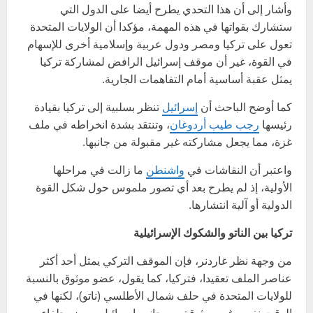
وأشار إلى أن هذا التحدي يطرح أيضا على الدول التي
ستشارك بقواتها في هذه المهمة، مؤكدا أن الولايات المتحدة
تعول على تركيا ومصر ودول عربية وإسلامية أخرى للإسهام
في القوة، غير أن موقف إسرائيل الرافض لمشاركة تركيا
يمثل عقبة أساسية أمام التفاهمات الجارية.
كما أوضح الباحث أن
إسرائيل
تنظر بسلبية إلى تركيا بقيادة
رئيسها
رجب طيب أردوغان
، وتنتقد بشدة انخراطه في ملف
غزة، مما يجعل مشاركته غير مقبولة من جانبها.
واعتبر أن النقاشات في
واشنطن
ما زالت في مراحلها
الأولية، إذ لم يطرح بعد أي تصور ملموس حول شكل القوة
الدولية أو آلية انتشارها.
تركيا بين الناتو والشكوك الإسرائيلية
من وجهة نظر غاردنر، فإن الموقف التركي يمثل أحد أكثر
عناصر الملف تعقيدا، فتركيا، كما يقول، عضو موثوق بالنسبة
للولايات المتحدة في حلف شمال الأطلسي (ناتو)، لكنها في
الوقت نفسه غير موثوقة من جانب إسرائيل وبعض حلفاء