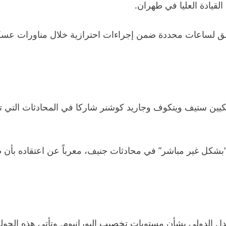
لقيادة العليا في طهران.
ق لساعات محددة ضمن إجراءات احترازية خلال مناورات عسكر
كيين ستيف ويتكوف وجاريد كوشنر شاركا في المحادثات التي ت
“بشكل غير مباشر” في محادثات جنيف، معرباً عن اعتقاده بأن 
دل الدولي بشأن مستويات تخصيب اليورانيوم. وتأتي هذه الجول