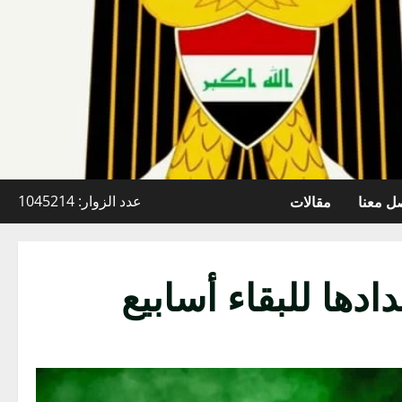
ل معنا
مقالات
عدد الزوار: 1045214
دها للبقاء أسابيع