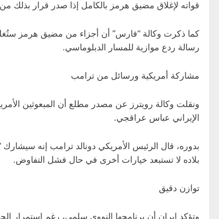
قواته لإغلاق مضيق هرمز بالكامل إذا صدر قرار بذلك من ا
كما ذكرت وكالة “فارس” أن أجزاء من مضيق هرمز ستُغل
رسالة ردع موازية للمسار الدبلوماسي.
مشاركة أمريكية ورسائل من ترامب
ونقلت وكالة رويترز عن مصدر مطلع أن المبعوثين الأمري
الإيراني عباس عراقجي.
بدوره، قال الرئيس الأمريكي دونالد ترامب إنه سيشارك 
بلاده لا تستبعد خيارات أخرى في حال فشل التفاوض.
توازن دقيق
وتؤكد إيران أن برنامجها النووي سلمي، رغم استمرار الج