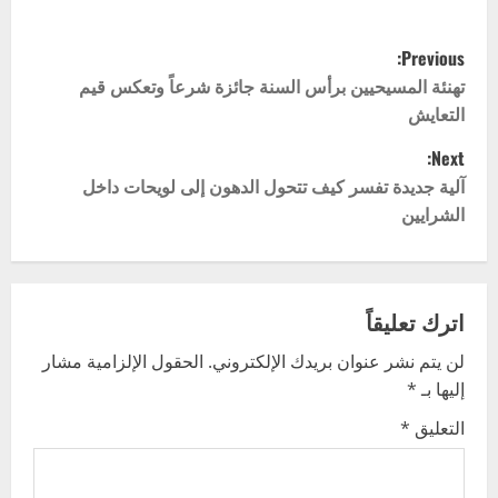
P
Previous:
o
تهنئة المسيحيين برأس السنة جائزة شرعاً وتعكس قيم
التعايش
s
Next:
t
آلية جديدة تفسر كيف تتحول الدهون إلى لويحات داخل
الشرايين
n
a
v
اترك تعليقاً
لن يتم نشر عنوان بريدك الإلكتروني.
الحقول الإلزامية مشار
i
إليها بـ
*
g
التعليق
*
a