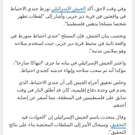
وفي وقت لاحق، أكد
الجيش الإسرائيلي
تورط جندي الاحتياط
في واقعتين في قرية دير جرير، وأشار إلى “لقطات تظهر
شخصا مسلحا يدهس فلسطينيا”.
وبحسب بيان الجيش، فإن المسلح “جندي احتياط متورط في
واقعة ثانية في محيط قرية دير جرير، حيث استخدم سلاحه
وهو بملابس مدنية”.
واعتبر الجيش الإسرائيلي في بيانه ما جرى “انتهاكا صارخا”،
مؤكدا أنه تم سحب سلاحه وإنهاء خدمته كجندي احتياط.
وخلص تحقيق أجراه الجيش إلى أن جندي الاحتياط، الذي
يخدم في وحدة دفاع إقليمية، كان قد أطلق النار في وقت
سابق على فلسطينيين في المنطقة، مما أسفر عن إصابة
أحدهم.
وقال متحدث باسم الجيش الإسرائيلي إن “الحوادث قيد
التحقيق
، وسيحال الأمر إلى السلطات المختصة بناء على نتائج
التحقيق”.