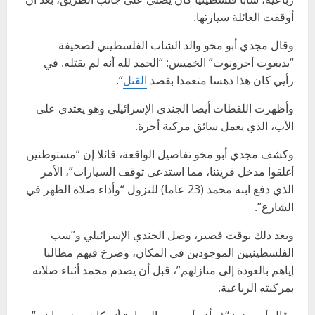
أوقفت العائلة سيارتها.
وقال مجدي أبو مخو والد الشاب الفلسطيني لصحيفة
“يديعوت أحرونوت” الخميس: “الحمد لله أنه لم يقتله. في
رأيي كان هذا دهسا متعمدا بقصد
القتل
“.
وأظهرت اللقطات أيضا الجندي الإسرائيلي وهو يعتدي على
الأب، الذي يعمل سائق مركبة أجرة.
وكشف مجدي أبو مخو تفاصيل الواقعة، قائلا إن “مستوطنين
أغلقوا مدخل قريتنا، مما استدعى توقف السيارات”، الأمر
الذي دفع ابنه محمد (23 عاما) للنزول “وأداء صلاة الظهر في
الشارع”.
وبعد ذلك بوقت قصير، وصل الجندي الإسرائيلي و”سب
الفلسطينيين الموجودين في المكان، وصرخ فيهم مطالبا
إياهم بالعودة إلى منازلهم”، قبل أن يصدم محمد أثناء صلاته
بمركبته الرباعية.