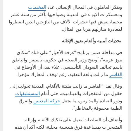
ويقدّر العاملون في المجال الإنساني عدد
المخيمات
ومعسكرات الإيواء في المدينة وضواحيها بأكثر من ستة عشر
مخيما، يعيش فيها عشرات الآلاف من النازحين الذين اضطروا
لمغادرة منازلهم هربا من القتال.
تحديات أمنية وألغام تعيق الإغاثة
في مداخلة ضمن برنامج “غرفة الأخبار” على قناة “سكاي
نيوز عربية”، أوضح وزير الصحة في حكومة تأسيس والناطق
باسم تحالف السودان التأسيسي، علاء نقد، أن الأوضاع في
الفاشر
ما زالت بالغة التعقيد، رغم توقف المعارك مؤخرا.
وقال نقد: “الفاشر ما زالت مليئة بالألغام، المدينة تحولت إلى
حقول من المتفجرات والديناميت، حتى أمام
المستشفيات
ودور العبادة والمدارس، ما يجعل
حركة المدنيين
والفرق
الطبية محفوفة بالمخاطر”.
وأضاف أن السلطات تعمل على تفكيك الألغام وإزالة
المتفجرات بمساعدة فرق هندسية محلية، لكنه أكد أن هذه