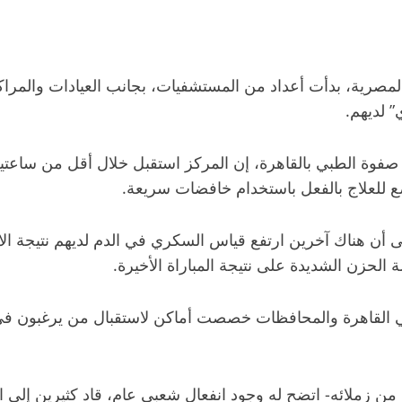
مصرية، بدأت أعداد من المستشفيات، بجانب العيادات والمراك
 لديهم.
 للعلاج بالفعل باستخدام خافضات سريعة.
ن هناك آخرين ارتفع قياس السكري في الدم لديهم نتيجة الانفع
 الحزن الشديدة على نتيجة المباراة الأخيرة.
 القاهرة والمحافظات خصصت أماكن لاستقبال من يرغبون في ال
ن زملائه- اتضح له وجود انفعال شعبي عام، قاد كثيرين إلى ا