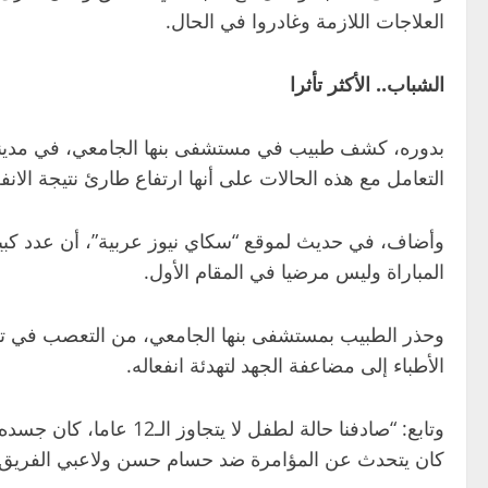
العلاجات اللازمة وغادروا في الحال.
الشباب.. الأكثر تأثرا
بدوره، كشف طبيب في مستشفى بنها الجامعي، في مدينة
التعامل مع هذه الحالات على أنها ارتفاع طارئ نتيجة الانف
وأضاف، في حديث لموقع “سكاي نيوز عربية”، أن عدد كبير 
المباراة وليس مرضيا في المقام الأول.
وحذر الطبيب بمستشفى بنها الجامعي، من التعصب في 
الأطباء إلى مضاعفة الجهد لتهدئة انفعاله.
وتابع: “صادفنا حالة لطفل لا يتجاوز الـ12 عاما، كان جسده بالكامل يرتعش، ويتحدث عن المباراة طوال الوقت، وكان يبدي حزنه الشديد على خسارة
كان يتحدث عن المؤامرة ضد حسام حسن ولاعبي الفريق،