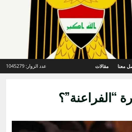
ل معنا
مقالات
عدد الزوار: 1045279
 “الفراعنة”؟