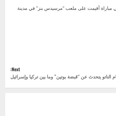
 بعد هزيمته أمام منتخب الأرجنتين بـ3 أهداف مقابل هدفين، في مباراة أقيمت على ملعب “مرسيدس بنز” في مدينة
Next:
م الناتو يتحدث عن “قبضة بوتين” وما بين تركيا وإسرائيل