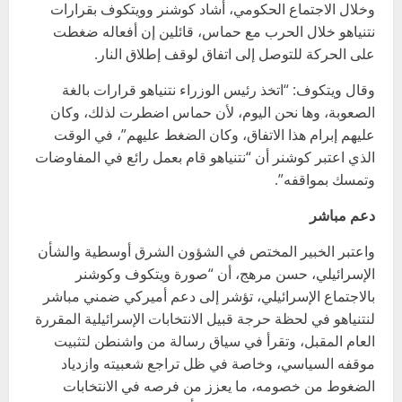
وخلال الاجتماع الحكومي، أشاد كوشنر وويتكوف بقرارات
نتنياهو خلال الحرب مع حماس، قائلين إن أفعاله ضغطت
على الحركة للتوصل إلى اتفاق لوقف إطلاق النار.
وقال ويتكوف: “اتخذ رئيس الوزراء نتنياهو قرارات بالغة
الصعوبة، وها نحن اليوم، لأن حماس اضطرت لذلك، وكان
عليهم إبرام هذا الاتفاق، وكان الضغط عليهم”، في الوقت
الذي اعتبر كوشنر أن “نتنياهو قام بعمل رائع في المفاوضات
وتمسك بمواقفه”.
دعم مباشر
واعتبر الخبير المختص في الشؤون الشرق أوسطية والشأن
الإسرائيلي، حسن مرهج، أن “صورة ويتكوف وكوشنر
بالاجتماع الإسرائيلي، تؤشر إلى دعم أميركي ضمني مباشر
لنتنياهو في لحظة حرجة قبيل الانتخابات الإسرائيلية المقررة
العام المقبل، وتقرأ في سياق رسالة من واشنطن لتثبيت
موقفه السياسي، وخاصة في ظل تراجع شعبيته وازدياد
الضغوط من خصومه، ما يعزز من فرصه في الانتخابات