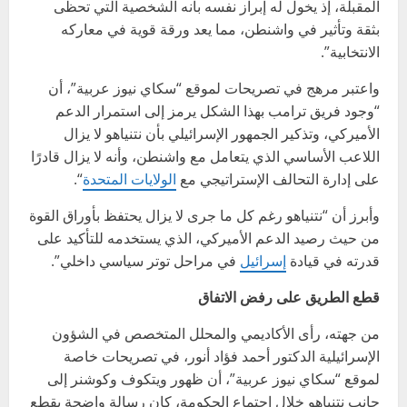
المقبلة، إذ يخول له إبراز نفسه بأنه الشخصية التي تحظى
بثقة وتأثير في واشنطن، مما يعد ورقة قوية في معاركه
الانتخابية”.
واعتبر مرهج في تصريحات لموقع “سكاي نيوز عربية”، أن
“وجود فريق ترامب بهذا الشكل يرمز إلى استمرار الدعم
الأميركي، وتذكير الجمهور الإسرائيلي بأن نتنياهو لا يزال
اللاعب الأساسي الذي يتعامل مع واشنطن، وأنه لا يزال قادرًا
على إدارة التحالف الإستراتيجي مع
الولايات المتحدة
“.
وأبرز أن “نتنياهو رغم كل ما جرى لا يزال يحتفظ بأوراق القوة
من حيث رصيد الدعم الأميركي، الذي يستخدمه للتأكيد على
قدرته في قيادة
إسرائيل
في مراحل توتر سياسي داخلي”.
قطع الطريق على رفض الاتفاق
من جهته، رأى الأكاديمي والمحلل المتخصص في الشؤون
الإسرائيلية الدكتور أحمد فؤاد أنور، في تصريحات خاصة
لموقع “سكاي نيوز عربية”، أن ظهور ويتكوف وكوشنر إلى
جانب نتنياهو خلال اجتماع الحكومة، كان رسالة واضحة بقطع