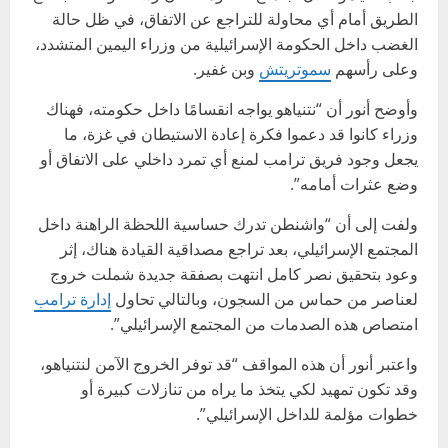
الطريق أمام أي محاولة للتراجع عن الاتفاق، في ظل حالة
الغضب داخل الحكومة الإسرائيلية من وزراء اليمين المتشدد،
وعلى رأسهم
سموتريتش
وبن غفير.
وأوضح أنور أن “نتنياهو يواجه انقسامًا داخل حكومته، فهناك
وزراء كانوا قد دعموا فكرة إعادة الاستيطان في غزة، ما
يجعل وجود فريق ترامب لمنع أي تمرد داخلي على الاتفاق أو
وضع عثرات أمامه”.
ولفت إلى أن “واشنطن تدرك حساسية اللحظة الراهنة داخل
المجتمع الإسرائيلي، بعد تراجع مصداقية القيادة هناك، إثر
وعود بتحقيق نصر كامل انتهت بصفقة جديدة شملت خروج
لعناصر من حماس من السجون، وبالتالي تحاول
إدارة ترامب
امتصاص هذه الصدمات من المجتمع الإسرائيلي”.
واعتبر أنور أن هذه المواقف “قد توفر الخروج الآمن لنتنياهو،
وقد تكون تمهيد لكي يتخذ ما يراه من تنازلات كبيرة أو
خطوات مؤلمة للداخل الإسرائيلي”.