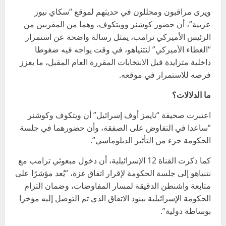
ويرى مراقبون ومحللون في حديثهم لموقع “سكاي نيوز
عربية”، أن حضور كوشنر وويتكوف، وهما من المقربين من
الرئيس الأميركي ترامب، يمثل رسالة واضحة عن استمرار
“الغطاء الأميركي” لنتنياهو، في وقت يواجه فيه ضغوطا
داخلية متزايدة قبل الانتخابات المقررة العام المقبل، ما يعزز
فرصه للاستمرار في موقعه.
ما الدلالات؟
اعتبرت صحيفة “تايمز أوف إسرائيل” أن ويتكوف وكوشنر
“ساعدا في التفاوض على الصفقة، وأن حضورهما في جلسة
الحكومة جزء من التأثير الدبلوماسي”.
كما ذكرت القناة 12 الإسرائيلية، أن دخول مبعوثي ترامب مع
نتنياهو إلى جلسة الحكومة لإقرار اتفاق غزة، “يُعد مؤشرًا على
متابعة واشنطن الدقيقة لمسار المفاوضات، وضمان التزام
الحكومة الإسرائيلية ببنود الاتفاق الذي تم التوصل إليه مؤخرا
بوساطة دولية”.