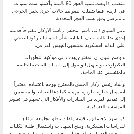
منصب إذا بلغت نسبة العجز 80 بالمئة وأكملوا ست سنوات
في الرتبة، فيما شملت الضوابط حالات أخرى تخص الجرحى
والمرضى وفق نسب العجز المحددة.
وفي السياق ذاته، ناقش مجلس رئاسة الأركان مقترحاً قدمته
إحدى ضابطات صنف الطبابة بشأن اعتماد الباركود الصحي
على البدلة العسكرية لمنتسبي الجيش العراقي.
وأوضح البيان أن المقترح يهدف إلى مواكبة التطورات
التكنولوجية وتسهيل الوصول إلى البيانات الصحية الخاصة
بالمنتسبين عند الحاجة.
وأشاد رئيس أركان الجيش بالمقترح ووجه باعتماده، معتبراً
أنه يمثل خطوة تطويرية مهمة، كما دعا الضباط والمنتسبين
إلى تقديم المزيد من المبادرات والأفكار التي تسهم في تطوير
المؤسسة العسكرية.
كما شهد الاجتماع مناقشة ملفات تتعلق بجامعة الدفاع
للدراسات العسكرية، ومنح الشهادات واستقبال طلبة الكليات
والمعاهد العسكرية، إضافة إلى بحث مسودة مذكرة تفاهم مع