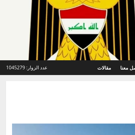
ل معنا
مقالات
عدد الزوار: 1045279