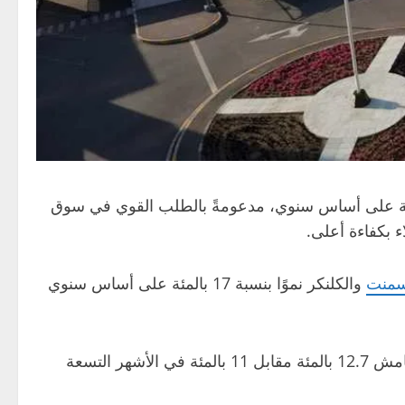
قويا خلال الأرباع الثلاثة الأولى من العام؛ إذ ارتفعت المبيعات الإجمالية للحديد بنسبة 9 بالمئة على أساس سنوي، مدعومةً بالطلب القوي في سوق
ء بكفاءة أعلى.
سمنت
والكلنكر نموًا بنسبة 17 بالمئة على أساس سنوي
وبلغت الأرباح قبل الفوائد والضرائب والإهلاك والاستهلاك 823 مليون درهم، بنمو نسبته 28 بالمئة على أساس سنوي، بهامش 12.7 بالمئة مقابل 11 بالمئة في الأشهر التسعة