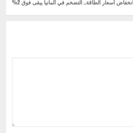
نخفاض أسعار الطاقة.. التضخم في ألمانيا يبقى فوق 2%