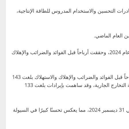
سنوي في الربع الثالث من عام 2025، إلى جانب مبادرات التحسين والاستخدام المدروس للطاقة الإنتاجية،
إيرادات بلغت 5.8 مليار درهم، بزيادة 9 بالمئة مقارنة بالأشهر التسعة الأولى من عام 2024، وحققت أرباحاً قبل الفوائد والضرائب والإهلاك
إيرادات قدرها 652 مليون درهم، بنمو 21 بالمئة على أساس سنوي، وسجّلت أرباحاً قبل الفوائد والضرائب والإهلاك والاستهلاك بلغت 143
مليون درهم، وضمن هذه الوحدة، يندرج قطاع الأنابيب والمنتجات الأخرى ضمن الأصول المحتفظ بها للبيع في إطار عملية التخارج الجارية، وقد ساهمت بإيرادات بلغت 133
وارتفع صافي الرصيد النقدي للمجموعة ليصل إلى 711 مليون درهم في 30 سبتمبر 2025، مقارنةً بـ 337 مليون درهم في 31 ديسمبر 2024، مما يعكس تحسنًا كبيرًا في السيولة