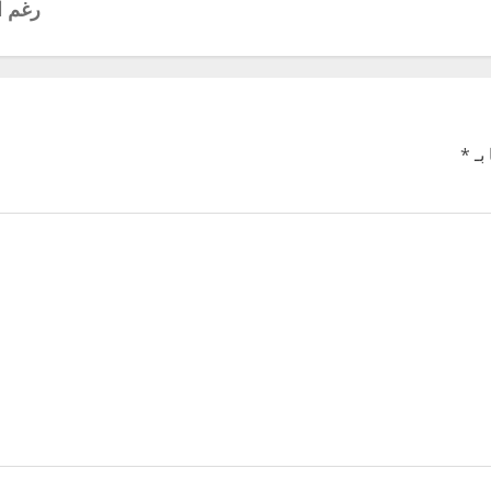
رغم ا
بـ
*