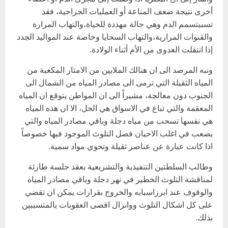
أخرى نتيجة ضعف المناعة أو العمليات الجراحية، فقد
تسببتسمم الدم وهي حالة مهددة للحياة،والتهاب المرارة
والقنوات المرارية،والتهاب السحايا وخاصة عند المواليد الجدد
إذا انتقلت العدوى من الأم أثناء الولادة.
ونبه المرصد الى ان هنالك الملايين من الامتار المكعبة من
المياه الثقيلة التي ترمى الى مصادر المياه من الشمال الى
الجنوب دون معالجة، مشيراً الى ان المواطن يتوقع ان المياه
المعقمة والتي تباع في الاسواق هي الحل، الا ان هذه المياه
هي نفسها تسحب من مياه دجلة وباقي مصادر المياه والتي
يصعب في اغلب الاحيان فصل التلوث الموجود فيها خصوصاً
اذا كانت عبارة عن عناصر ثقيلة وتحوي مواد سمية.
وطالب السلطتين التنفيذية والتشريعية بعقد جلسة طارئة
لمناقشة التلوث الخطير في نهر دجلة وباقي مصادر المياه
والوقوف عند ابرزاسبابه والخروج بقرارات يمكن ان تقضي
على كل اشكال التلوث ووانزال اقصى العقوبات بالمتسببين
بذلك.