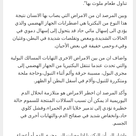
تناول طعام ملوث بها”.
وبين المرصد ان من الامراض التي يصاب بها الانسان نتيجة
هذا النوع من البكتريا هي اضطرابات الجهاز الهضمي والذي
يؤدي الى إسهال مائي حاد قد يتحول إلى إسهال دموي في
الحالات الشديدة،ومغص وتقلصات شديدة في البطن،وغثيان
وقيء،وحمى خفيفة في بعض الأحيان.
واضاف ان من بين الامراض الاخرى التهابات المسالك البولية
والتي تحدث عندما تنتقل البكتيريا من الجهاز الهضمي إلى
مجرى البول، مسببة حرقة وألم أثناء التبول،وحاجة ملحة
ومتكررة للتبول،وآلام في أسفل البطن أو الظهر.
وأكد المرصد ان اخطر الامراض هو متلازمة انحلال الدم
اليوريمية اذ يمكن أن تسبب السلالات المنتجة للسموم حالة
خطيرة تؤدي إلى تدمير خلايا الدم الحمراء،وفشل كلوي
حاد،وانخفاض شديد في صفائح الدم،والتهابات أخرى في
الجسم.
واشار إلى أن البكتريا اذا وصلت إلى مجرى الدم أو أعضاء