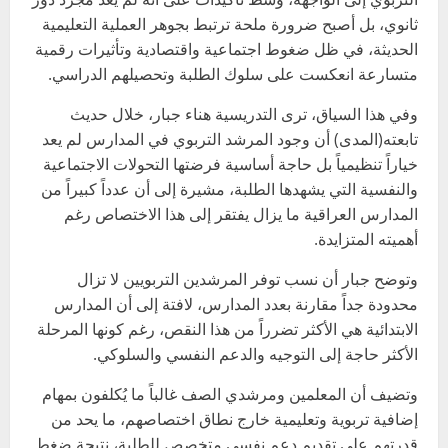
ثانوي، بل أصبح ضرورة ملحة ترتبط بجوهر العملية التعليمية
الحديثة، في ظل ضغوط اجتماعية واقتصادية وتأثيرات رقمية
متسارعة انعكست على سلوك الطلبة وتحصيلهم الدراسي.
وفي هذا السياق، ترى التدريسية هناء جبار، خلال حديث
تابعته(المدى) أن وجود المرشد التربوي في المدارس لم يعد
خياراً تنظيمياً بل حاجة أساسية فرضتها التحولات الاجتماعية
والنفسية التي يشهدها الطلبة، مشيرة إلى أن عدداً كبيراً من
المدارس العراقية ما يزال يفتقر إلى هذا الاختصاص رغم
أهميته المتزايدة.
وتوضح جبار أن نسب توفر المرشدين التربويين لا تزال
محدودة جداً مقارنة بعدد المدارس، لافتة إلى أن المدارس
الابتدائية هي الأكثر تضرراً من هذا النقص، رغم كونها المرحلة
الأكثر حاجة إلى التوجيه والدعم النفسي والسلوكي.
وتضيف أن المعلمين ومرشدي الصف غالباً ما يُكلفون بمهام
إضافية تربوية وتعليمية خارج نطاق اختصاصهم، ما يحد من
قدرتهم على تقديم دعم نفسي متخصص للطلبة، نتيجة ضغط