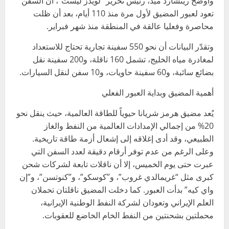
وأوضح ريتشارد ميد، رئيس تحرير “لويدز ليست”، أن السفن
تعود لعبور المضيق لأول مرة منذ 110 أيام، بعد أن ظلت
محاصرة وفعليا عالقة في المنطقة منذ شهر فبراير.
وتقدّر البيانات أن نحو 550 سفينة تجارية تحتاج للاستعداد
لمغادرة مياه الخليج، تشمل 160 ناقلة، و200 سفينة نقل
بضائع سائبة، و60 سفينة حاويات، و10 سفن لنقل السيارات.
أهمية المضيق وبداية العبور الفعلي
يُعد مضيق هرمز شريانا حيوياً للطاقة العالمية، حيث ينقل نحو
20% من إجمالي الإمدادات العالمية من النفط والغاز
الطبيعي، وقد أدى إغلاقه إلى إشعال أزمة طاقة تاريخية.
وعلى الرغم من عدم توفر أرقام دقيقة لعدد السفن التي
عبرت حتى يوم الخميس، إلا أن ناقلات تابعة لشركات شحن
كبرى مثل “غريمالدي غروب”، و”كوسكو”، و”كنوتسن”، و”إن
واي كيه” بدأت العبور. كما دخلت المضيق ناقلتان تحملان
العلم الإيراني وتعودان لشركة النفط الوطنية الإيرانية،
محملتين بشحنتين من النفط الخام الخاضع للعقوبات.