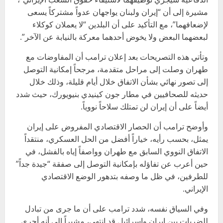
مشيرة إلى أن “إيران ولبنان يواجهان عدواً مشتركاً يسعى
لإضعافهما”، مع التأكيد على أن البلدين “لا يعملان كوكلاء
لبعضهما البعض ولا يخوض أحدهما معركة بالنيابة عن الآخر”.
وتأتي هذه التصريحات بعد إعلان ترامب أن المفاوضات مع
طهران وصلت إلى مراحل متقدمة، مرجحاً إمكانية التوصل
إلى تصور نهائي بشأن الاتفاق خلال أيام قليلة، وذلك خلال
حديثه للصحافيين في مطار جون كينيدي بنيويورك، حيث شدد
أيضاً على أن إيران لن تمتلك سلاحاً نووياً.
وأوضح ترامب أن الحصار الاقتصادي المفروض على إيران
يمثل، بحسب رأيه، خياراً أفضل من الحل العسكري، منتقداً
الاتفاق النووي السابق مع طهران وواصفاً إياه بالفشل، في
حين أعرب عن تفاؤله بإمكانية التوصل إلى صفقة “جيدة جداً”
للطرفين، في ظل ما وصفه بتدهور الوضع الاقتصادي
الإيراني.
وفي السياق نفسه، شدد ترامب على أن ما جرى من تبادل
للضربات بين إيران وإسرائيل قد انتهى، مشيراً إلى أنه أجرى